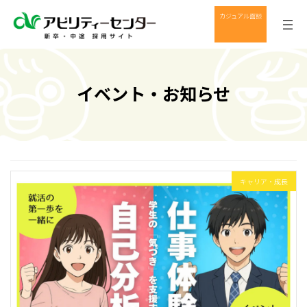
コ
ナ
グ
カジュアル面談
ン
ビ
ル
テ
ゲ
ー
ン
ー
プ
ツ
シ
リ
へ
ョ
ン
イベント・お知らせ
ス
ン
ク
キ
に
ッ
移
プ
動
キャリア・成長