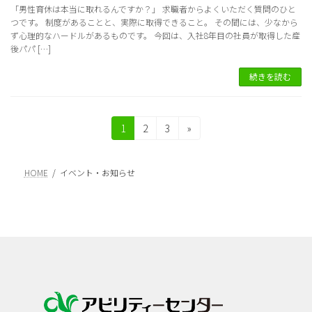
「男性育休は本当に取れるんですか？」 求職者からよくいただく質問のひと
つです。 制度があることと、実際に取得できること。 その間には、少なから
ず心理的なハードルがあるものです。 今回は、入社8年目の社員が取得した産
後パパ […]
続きを読む
投
固
固
固
1
2
3
»
定
定
定
稿
ペ
ペ
ペ
の
ー
ー
ー
HOME
イベント・お知らせ
ジ
ジ
ジ
ペ
ー
ジ
送
り