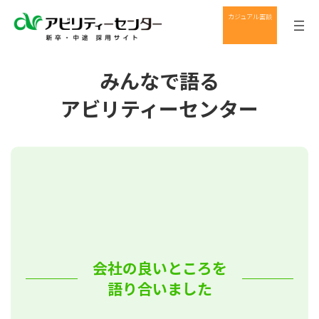
コ
ナ
グ
カジュアル面談
ン
ビ
ル
テ
ゲ
ー
ン
ー
プ
ツ
シ
リ
みんなで語る
へ
ョ
ン
ス
ン
ク
アビリティーセンター
キ
に
ッ
移
プ
動
会社の良いところを
語り合いました