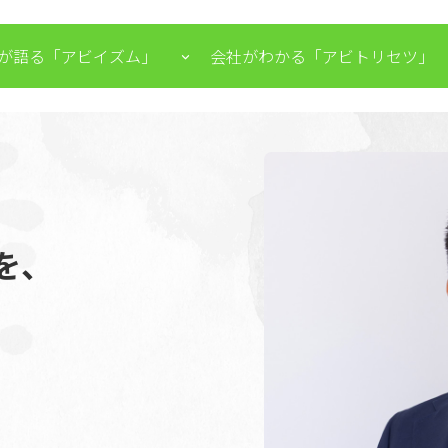
が語る「アビイズム」
会社がわかる「アビトリセツ」
を、