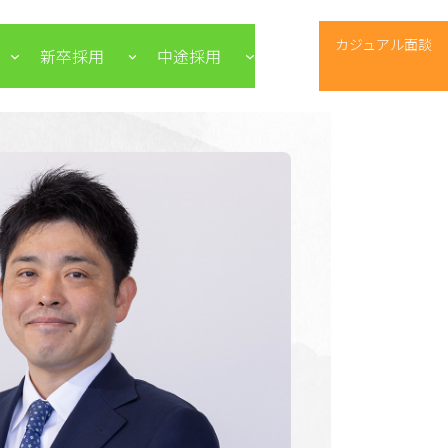
グ
カジュアル面談
新卒採用
中途採用
ル
ー
プ
リ
ン
ク