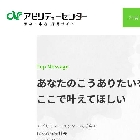
コ
ナ
ン
ビ
社員
テ
ゲ
ン
ー
ツ
シ
へ
ョ
ス
ン
キ
に
ッ
移
Top Message
プ
動
あなたのこうありたい
ここで叶えてほしい
アビリティーセンター株式会社
代表取締役社長